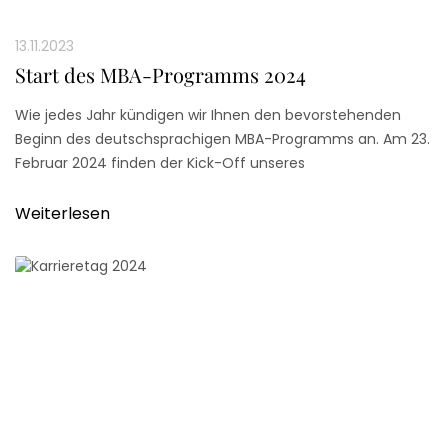
13.11.2023
Start des MBA-Programms 2024
Wie jedes Jahr kündigen wir Ihnen den bevorstehenden
Beginn des deutschsprachigen MBA-Programms an. Am 23.
Februar 2024 finden der Kick-Off unseres
berufsbegleitenden MBA-Studiums an der Düsseldorf
Business School (DBS) statt.
Weiterlesen