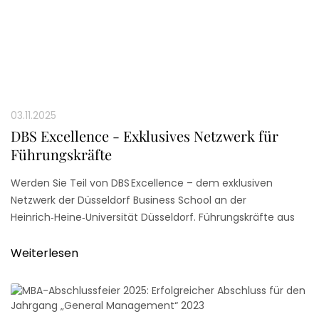
03.11.2025
DBS Excellence - Exklusives Netzwerk für
Führungskräfte
Werden Sie Teil von DBS Excellence – dem exklusiven
Netzwerk der Düsseldorf Business School an der
Heinrich‑Heine‑Universität Düsseldorf. Führungskräfte aus
Strategie, HR, Finanzen, Digitalisierung und Nachhaltigkeit
treffen hier auf Talente und Alumni zum professionellen
Weiterlesen
Austausch und zur Stärkung von Management‑ und
Leadership‑Kompetenzen.