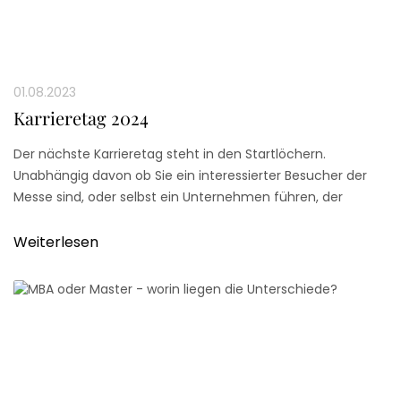
01.08.2023
Karrieretag 2024
Der nächste Karrieretag steht in den Startlöchern.
Unabhängig davon ob Sie ein interessierter Besucher der
Messe sind, oder selbst ein Unternehmen führen, der
Karrieretag in Düsseldorf bietet für alle Teilnehmer neue
Perspektiven und Netzwerke an.
Weiterlesen