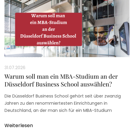
31.07.2026
Warum soll man ein MBA-Studium an der
Düsseldorf Business School auswählen?
Die Düsseldorf Business School gehört seit über zwanzig
Jahren zu den renommiertesten Einrichtungen in
Deutschland, an der man sich für ein MBA-Studium
bewerben kann. Mit ihren unterschiedlichen Angeboten in
diesem Bereich ist die Düsseldorf Business School weit über
Weiterlesen
die Grenzen der Landeshauptstadt bekannt und geschätzt.