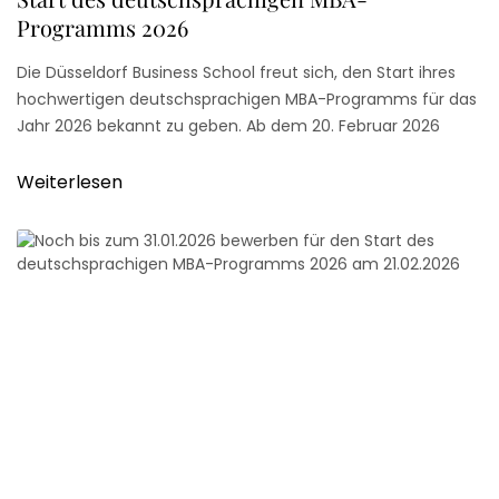
Programms 2026
Die Düsseldorf Business School freut sich, den Start ihres
hochwertigen deutschsprachigen MBA-Programms für das
Jahr 2026 bekannt zu geben. Ab dem 20. Februar 2026
haben engagierte Studierende ihre berufsbegleitende
MBA-Reise an der renommierten Düsseldorf Business
Weiterlesen
School (DBS) angetreten.