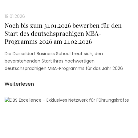
19.01.2026
Noch bis zum 31.01.2026 bewerben für den
Start des deutschsprachigen MBA-
Programms 2026 am 21.02.2026
Die Düsseldorf Business School freut sich, den
bevorstehenden Start ihres hochwertigen
deutschsprachigen MBA-Programms für das Jahr 2026
bekannt zu geben. Ab dem 21. Februar 2026 werden
engagierte Studierende ihre berufsbegleitende MBA-Reise
Weiterlesen
an der renommierten Düsseldorf Business School (DBS)
antreten.