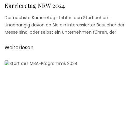
Karrieretag NRW 2024
Der nächste Karrieretag steht in den Startlöchern.
Unabhängig davon ob Sie ein interessierter Besucher der
Messe sind, oder selbst ein Unternehmen führen, der
Karrieretag in Düsseldorf bietet für alle Teilnehmer neue
Perspektiven und Netzwerke an.
Weiterlesen