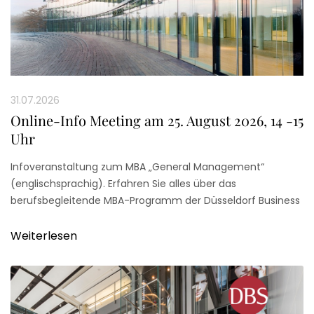
31.07.2026
Online-Info Meeting am 25. August 2026, 14 -15
Uhr
Infoveranstaltung zum MBA „General Management“
(englischsprachig). Erfahren Sie alles über das
berufsbegleitende MBA-Programm der Düsseldorf Business
School – kompakt, online und unverbindlich am 25. August
2026, 14 -15 Uhr
Weiterlesen