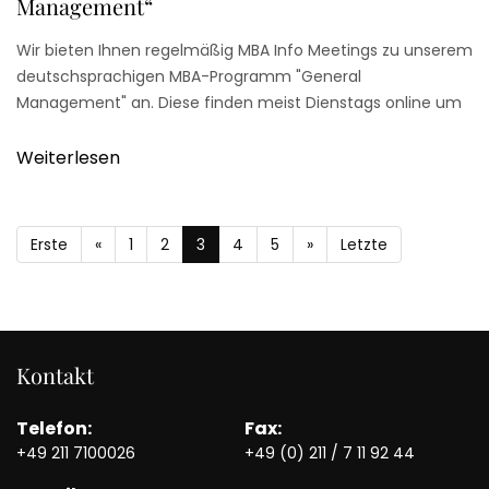
Management“
Wir bieten Ihnen regelmäßig MBA Info Meetings zu unserem
deutschsprachigen MBA-Programm "General
Management" an. Diese finden meist Dienstags online um
14:00 - 15:00 Uhr statt.
Weiterlesen
Erste
«
1
2
3
4
5
»
Letzte
Kontakt
Telefon:
Fax:
+49 211 7100026
+49 (0) 211 / 7 11 92 44