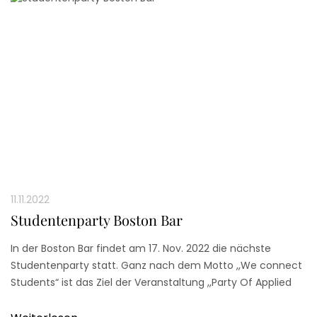
11.11.2022
Studentenparty Boston Bar
In der Boston Bar findet am 17. Nov. 2022 die nächste
Studentenparty statt. Ganz nach dem Motto ,,We connect
Students“ ist das Ziel der Veranstaltung ,,Party Of Applied
Science (POAS)‘‘ Düsseldorfer Studenten nach Corona
intensiver zu vernetzen und mehr in den Austausch zu