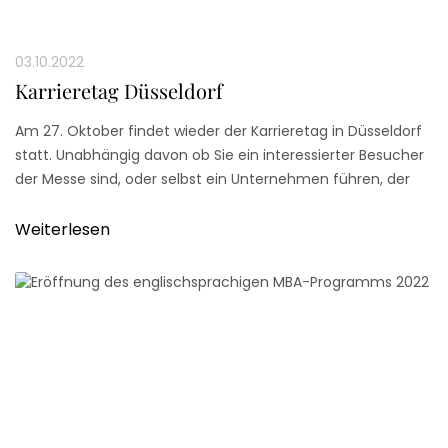
03.10.2022
Karrieretag Düsseldorf
Am 27. Oktober findet wieder der Karrieretag in Düsseldorf
statt. Unabhängig davon ob Sie ein interessierter Besucher
der Messe sind, oder selbst ein Unternehmen führen, der
Karrieretag in Düsseldorf bietet für alle Teilnehmer neue
Perspektivenund Netzwerke an
Weiterlesen