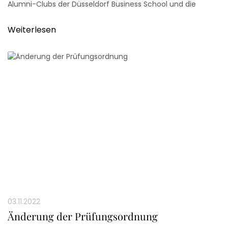
Alumni-Clubs der Düsseldorf Business School und die
aktuellen DBSler sind am 17. November 2022 um 18 Uhr
herzlich eingeladen.
Weiterlesen
03.11.2022
Änderung der Prüfungsordnung