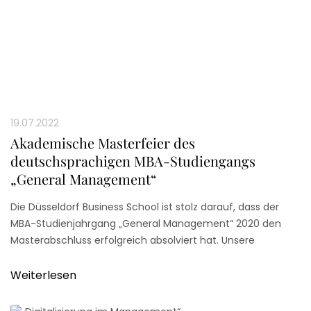
19.07.2022
Akademische Masterfeier des
deutschsprachigen MBA-Studiengangs
„General Management“
Die Düsseldorf Business School ist stolz darauf, dass der
MBA-Studienjahrgang „General Management“ 2020 den
Masterabschluss erfolgreich absolviert hat. Unsere
herzlichen Glückwünsche richten sich an alle
Absolventinnen und Absolventen !
Weiterlesen