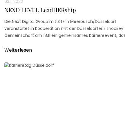
03.11.2022
NEXD LEVEL LeadHERship
Die Next Digital Group mit Sitz in Meerbusch/Düsseldorf
veranstaltet in Kooperation mit der Düsseldorfer Eishockey
Gemeinschaft am 18.11 ein gemeinsames Karriereevent, das
insbesondere junge Frauen ansprechen soll, die
idealerweise auch Interesse am (Berufseinstieg im)
Weiterlesen
Consulting haben.